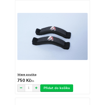
Wave poutka
750 Kč
/
ks
Přidat do košíku