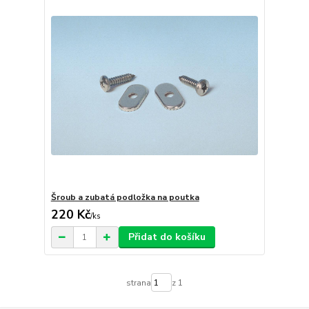
Šroub a zubatá podložka na poutka
220 Kč
/
ks
Přidat do košíku
strana
z 1