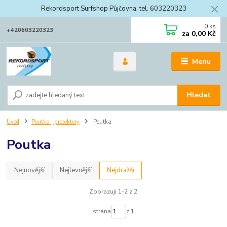
Rekordsport Surfshop Půjčovna, tel. 603220323
0
ks
+420603220323
za
0,00 Kč
Menu
Hledat
Úvod
Poutka , protektory
Poutka
Poutka
Nejnovější
Nejlevnější
Nejdražší
Zobrazuji 1-2 z 2
strana
z 1