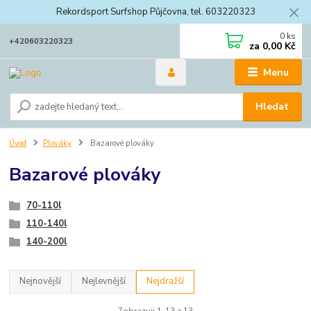
Rekordsport Surfshop Půjčovna, tel. 603220323
0
ks
+420603220323
za
0,00 Kč
Menu
Hledat
Úvod
Plováky
Bazarové plováky
Bazarové plováky
70-110l
110-140l
140-200l
Nejnovější
Nejlevnější
Nejdražší
Zobrazuji 1-13 z 13