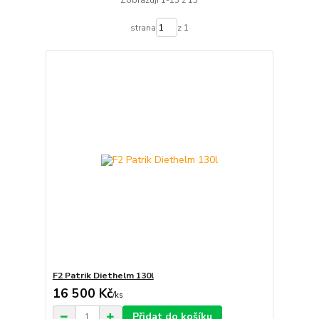
strana
z 1
F2 Patrik Diethelm 130l
16 500 Kč
/
ks
Přidat do košíku