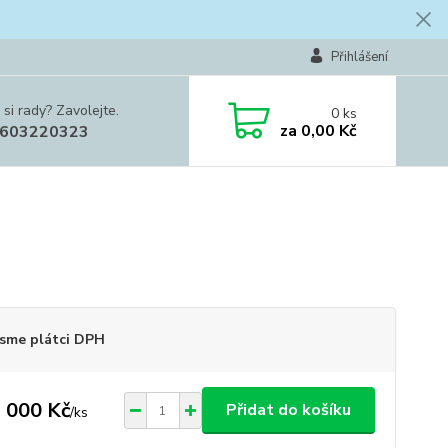
Přihlášení
 si rady? Zavolejte.
0
ks
za
0,00 Kč
603220323
sme plátci DPH
 000 Kč
Přidat do košíku
/
ks