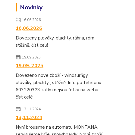
Novinky
16.06.2026
16,06,2026
Dovezeny plováky, plachty, ráhna, rdm
stěžně.
číst celé
19.09.2025
19.09. 2025
Dovezeno nove zboží - windsurfigy,
plováky, plachty , stěžně. Info po telefonu
603220323 zatím nejsou fotky na webu.
číst celé
13.11.2024
13,11,2024
Nyní brousíme na automatu MONTANA,
servisujeme lyže, snowboardy. Nové zboží