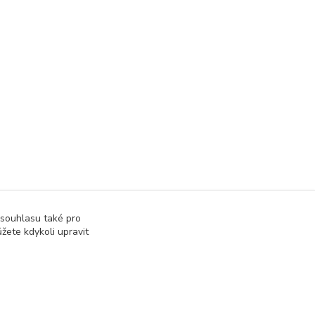
 souhlasu také pro
žete kdykoli upravit
Vytvořeno na
Eshop-rychle.cz