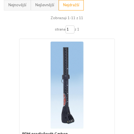
Nejnovější
Nejlevnější
Nejdražší
Zobrazuji 1-11 z 11
strana
z 1
RDM prodlužovák Carbon