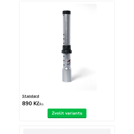
Standard
890 Kč
/
ks
Zvolit variantu