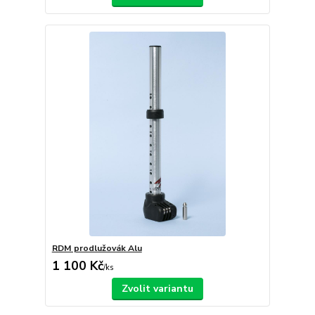
RDM prodlužovák Alu
1 100 Kč
/
ks
Zvolit variantu