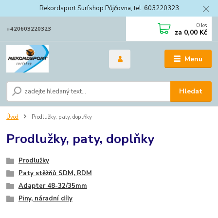
Rekordsport Surfshop Půjčovna, tel. 603220323
0
ks
+420603220323
za
0,00 Kč
Menu
Hledat
Úvod
Prodlužky, paty, doplňky
Prodlužky, paty, doplňky
Prodlužky
Paty stěžňů SDM, RDM
Adapter 48-32/35mm
Piny, náradní díly