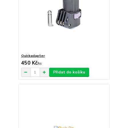
Quickadapter
450 Kč
/
ks
Přidat do košíku