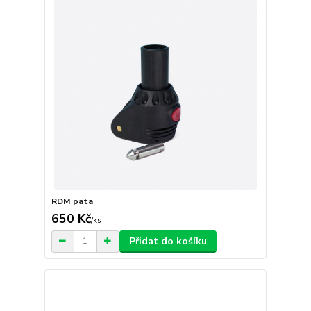
RDM pata
650 Kč
/
ks
Přidat do košíku