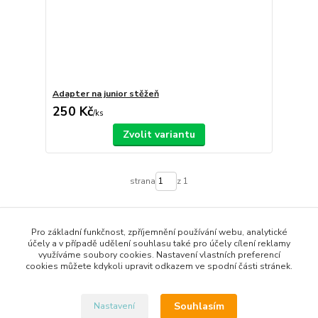
Adapter na junior stěžeň
250 Kč
/
ks
Zvolit variantu
strana
z 1
Pro základní funkčnost, zpříjemnění používání webu, analytické
účely a v případě udělení souhlasu také pro účely cílení reklamy
využíváme soubory cookies. Nastavení vlastních preferencí
cookies můžete kdykoli upravit odkazem ve spodní části stránek.
Upravit sběr cookies.
Souhlasím
Nastavení