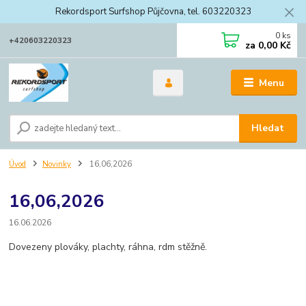
Rekordsport Surfshop Půjčovna, tel. 603220323
0
ks
+420603220323
za
0,00 Kč
Menu
Hledat
Úvod
Novinky
16,06,2026
16,06,2026
16.06.2026
Dovezeny plováky, plachty, ráhna, rdm stěžně.