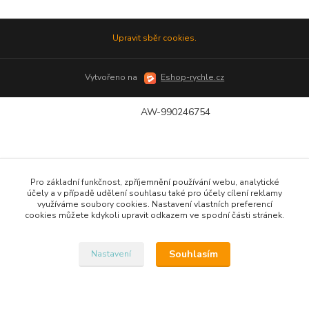
Upravit sběr cookies.
Vytvořeno na
Eshop-rychle.cz
AW-990246754
Pro základní funkčnost, zpříjemnění používání webu, analytické
účely a v případě udělení souhlasu také pro účely cílení reklamy
využíváme soubory cookies. Nastavení vlastních preferencí
cookies můžete kdykoli upravit odkazem ve spodní části stránek.
Souhlasím
Nastavení