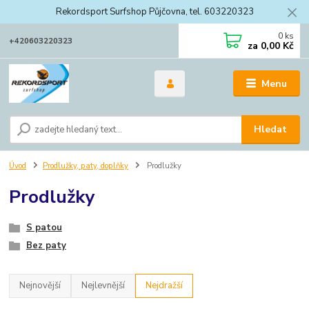
Rekordsport Surfshop Půjčovna, tel. 603220323
0
ks
+420603220323
za
0,00 Kč
Menu
Hledat
Úvod
Prodlužky, paty, doplňky
Prodlužky
Prodlužky
S patou
Bez paty
Nejnovější
Nejlevnější
Nejdražší