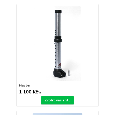
Master
1 100 Kč
/
ks
Zvolit variantu