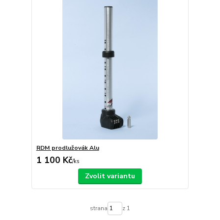
RDM prodlužovák Alu
1 100 Kč
/
ks
Zvolit variantu
strana
z 1