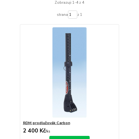
Zobrazuji 1-4 z 4
strana
z 1
RDM prodlužovák Carbon
2 400 Kč
/
ks