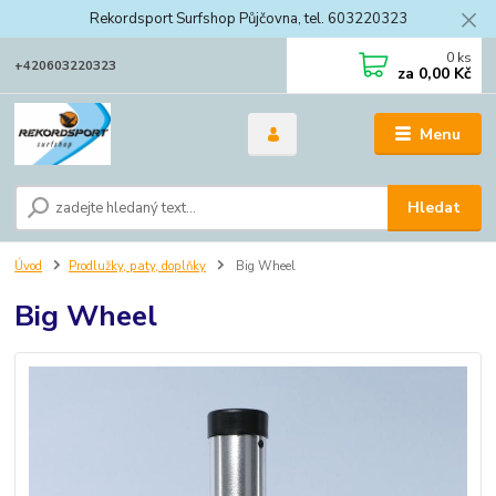
Rekordsport Surfshop Půjčovna, tel. 603220323
0
ks
+420603220323
za
0,00 Kč
Menu
Hledat
Úvod
Prodlužky, paty, doplňky
Big Wheel
Big Wheel