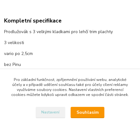
Kompletní specifikace
Prodlužovák s 3 velkými kladkami pro lehčí trim plachty
3 velikosti
vario po 2,5cm
bez Pinu
Pro základní funkčnost, zpříjemnění používání webu, analytické
účely a v případě udělení souhlasu také pro účely cílení reklamy
Zboží zařazeno v kategoriích
využíváme soubory cookies. Nastavení vlastních preferencí
cookies můžete kdykoli upravit odkazem ve spodní části stránek.
Prodlužky, paty, doplňky
Prodlužky
Souhlasím
Nastavení
S patou