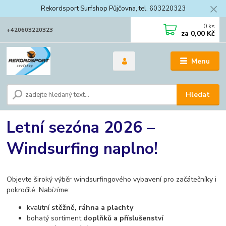
Rekordsport Surfshop Půjčovna, tel. 603220323
0
ks
+420603220323
za
0,00 Kč
Menu
Hledat
Letní sezóna 2026 –
Windsurfing naplno!
Objevte široký výběr windsurfingového vybavení pro začátečníky i
pokročilé. Nabízíme:
kvalitní
stěžně, ráhna a plachty
bohatý sortiment
doplňků a příslušenství