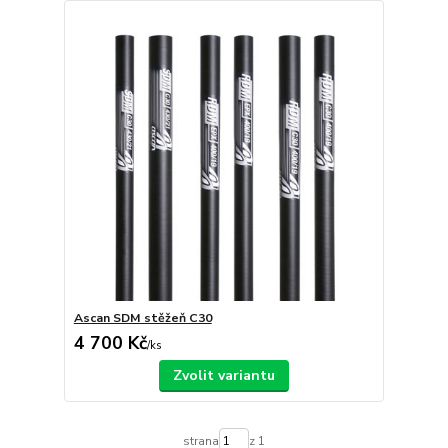
Ascan SDM stěžeň C30
4 700 Kč
/
ks
Zvolit variantu
strana
z 1