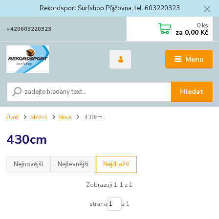
Rekordsport Surfshop Půjčovna, tel. 603220323
0
ks
+420603220323
za
0,00 Kč
Menu
Hledat
Úvod
Stěžně
Nové
430cm
430cm
Nejnovější
Nejlevnější
Nejdražší
Zobrazuji 1-1 z 1
strana
z 1