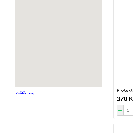
Protekt
Zvětšit mapu
370 K