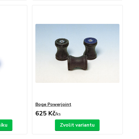
Boge Powerjoint
625 Kč
/
ks
šíku
Zvolit variantu