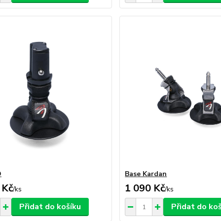
D
Base Kardan
 Kč
1 090 Kč
/
ks
/
ks
Přidat do košíku
Přidat do ko