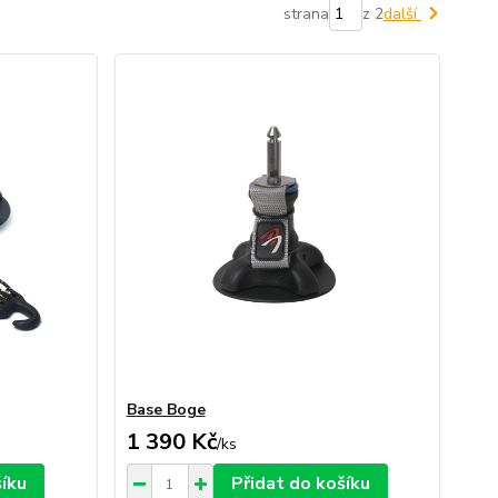
strana
z 2
další
Base Boge
1 390 Kč
/
ks
šíku
Přidat do košíku