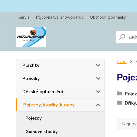
Servis
Půjčovna lyží snowboardů
Obchodní podmínky
Úvod
P
Plachty
Pojez
Plováky
Dětské oplachtění
Poje
Dříky
Pojezdy, kladky, klouby...
Pojezdy
Nejnově
Gumové klouby