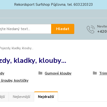
Rekordsport Surfshop Půjčovna, tel. 603220323
Nevíte
Hledat
+420
ojezdy, kladky, klouby...
dy, kladky, klouby...
zdy
Gumové klouby
Trim
, šrouby, kostičky
jší
Nejlevnější
Nejdražší