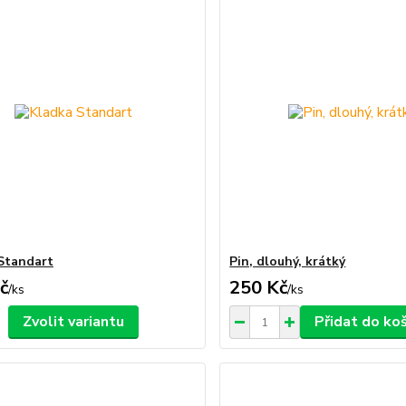
Standart
Pin, dlouhý, krátký
č
250 Kč
/
ks
/
ks
Zvolit variantu
Přidat do ko