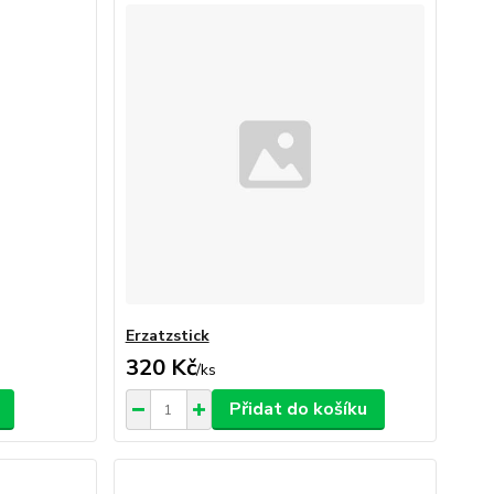
Erzatzstick
320 Kč
/
ks
Přidat do košíku