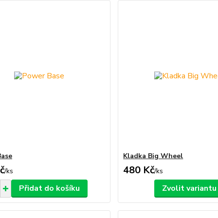
Base
Kladka Big Wheel
č
480 Kč
/
ks
/
ks
Přidat do košíku
Zvolit variantu