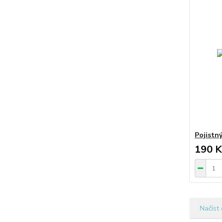
Pojistn
190 K
Načíst 