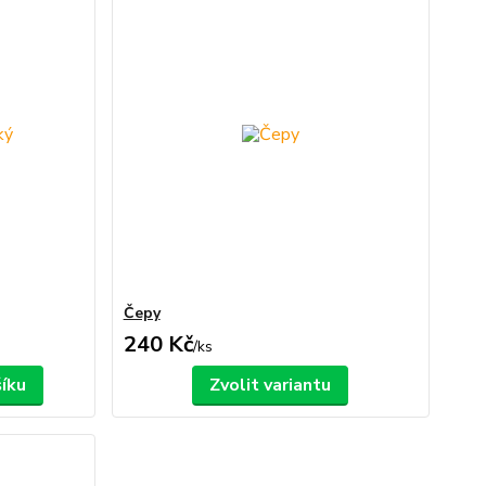
Čepy
240 Kč
/
ks
šíku
Zvolit variantu