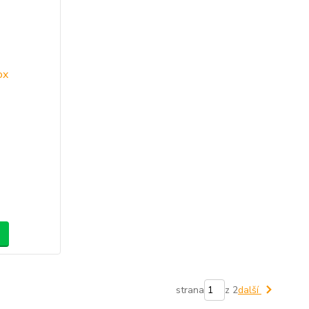
strana
z 2
další