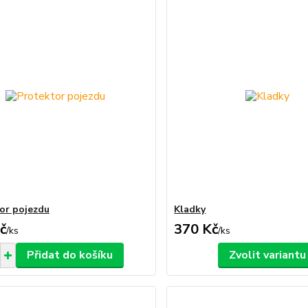
or pojezdu
Kladky
č
370 Kč
/
ks
/
ks
Přidat do košíku
Zvolit variantu