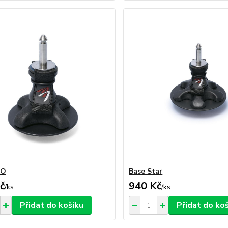
RO
Base Star
č
940 Kč
/
ks
/
ks
Přidat do košíku
Přidat do ko