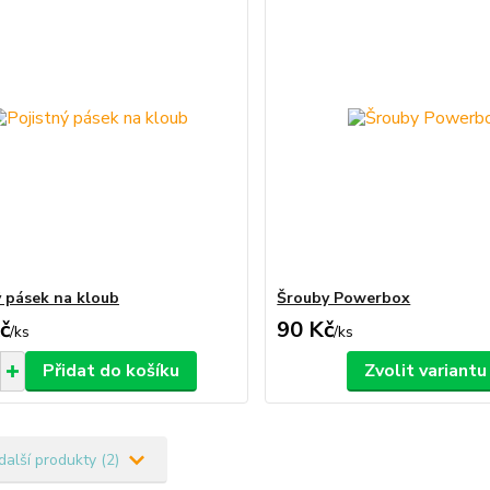
ý pásek na kloub
Šrouby Powerbox
č
90 Kč
/
ks
/
ks
Přidat do košíku
Zvolit variantu
další produkty (2)