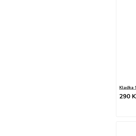
Kladka 
290 K