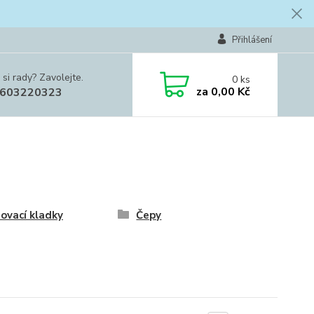
Přihlášení
 si rady? Zavolejte.
0
ks
za
0,00 Kč
603220323
ovací kladky
Čepy