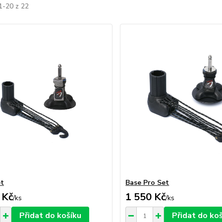
1-20 z 22
et
Base Pro Set
 Kč
1 550 Kč
/
ks
/
ks
Přidat do košíku
Přidat do ko