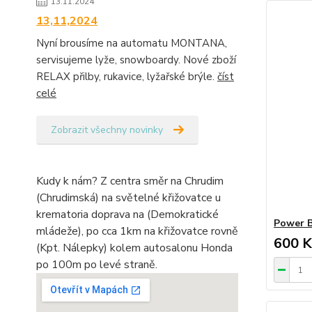
13.11.2024
13,11,2024
Nyní brousíme na automatu MONTANA,
servisujeme lyže, snowboardy. Nové zboží
RELAX přilby, rukavice, lyžařské brýle.
číst
celé
Zobrazit všechny novinky
Kudy k nám? Z centra směr na Chrudim
(Chrudimská) na světelné křižovatce u
krematoria doprava na (Demokratické
Power 
mládeže), po cca 1km na křižovatce rovně
600 K
(Kpt. Nálepky) kolem autosalonu Honda
po 100m po levé straně.