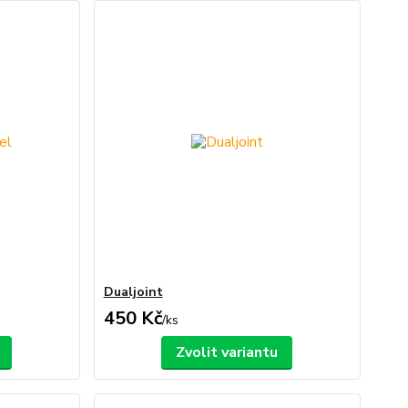
Dualjoint
450 Kč
/
ks
Zvolit variantu