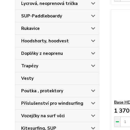
Lycrová, neoprenová trička
SUP-Paddleboardy
Rukavice
Hoodshorty, hoodvest
Doplňky z neoprenu
Trapézy
Vesty
Poutka , protektory
Base H
Příslušenství pro windsurfing
1 370
Vozejčky na surf věci
Kitesurfing, SUP