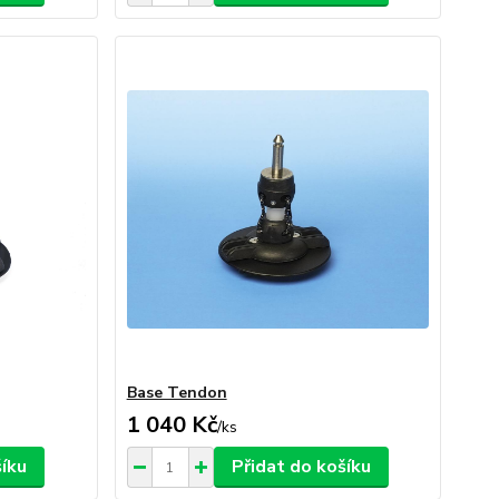
Base Tendon
1 040 Kč
/
ks
šíku
Přidat do košíku