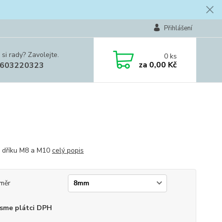
Přihlášení
 si rady? Zavolejte.
0
ks
za
0,00 Kč
603220323
 dříku M8 a M10
celý popis
měr
sme plátci DPH