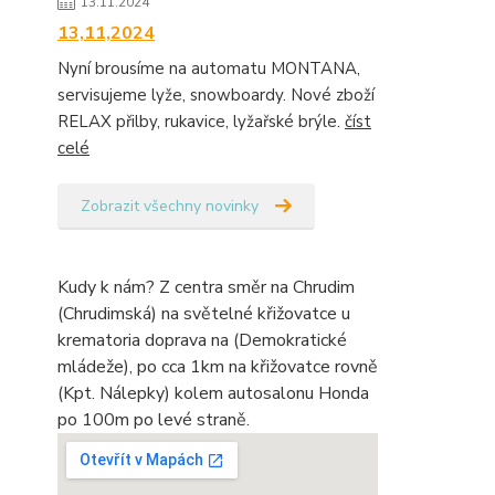
13.11.2024
13,11,2024
Nyní brousíme na automatu MONTANA,
servisujeme lyže, snowboardy. Nové zboží
RELAX přilby, rukavice, lyžařské brýle.
číst
celé
Zobrazit všechny novinky
Kudy k nám? Z centra směr na Chrudim
(Chrudimská) na světelné křižovatce u
krematoria doprava na (Demokratické
mládeže), po cca 1km na křižovatce rovně
(Kpt. Nálepky) kolem autosalonu Honda
po 100m po levé straně.