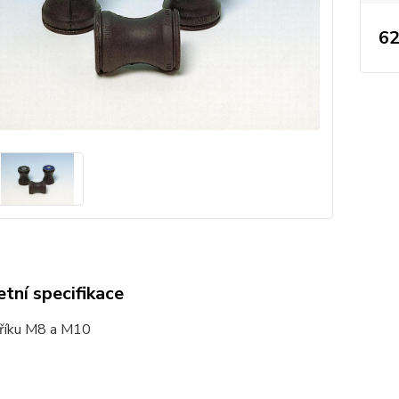
62
tní specifikace
říku M8 a M10