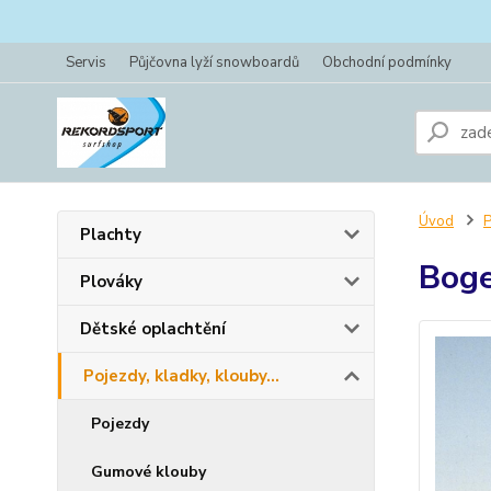
Servis
Půjčovna lyží snowboardů
Obchodní podmínky
Úvod
P
Plachty
Boge
Plováky
Dětské oplachtění
Pojezdy, kladky, klouby...
Pojezdy
Gumové klouby