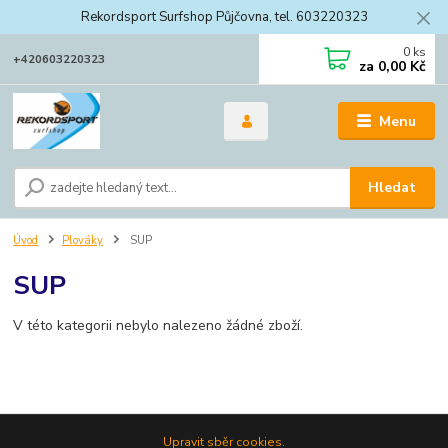
Rekordsport Surfshop Půjčovna, tel. 603220323
0
ks
+420603220323
za
0,00 Kč
Menu
Hledat
Úvod
Plováky
SUP
SUP
V této kategorii nebylo nalezeno žádné zboží.
Upravit sběr cookies.