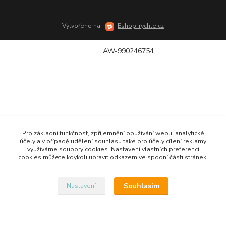
Vytvořeno na
Eshop-rychle.cz
AW-990246754
Pro základní funkčnost, zpříjemnění používání webu, analytické
účely a v případě udělení souhlasu také pro účely cílení reklamy
využíváme soubory cookies. Nastavení vlastních preferencí
cookies můžete kdykoli upravit odkazem ve spodní části stránek.
Souhlasím
Nastavení