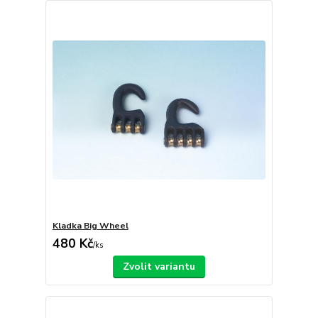
Kladka Big Wheel
480 Kč
/
ks
Zvolit variantu