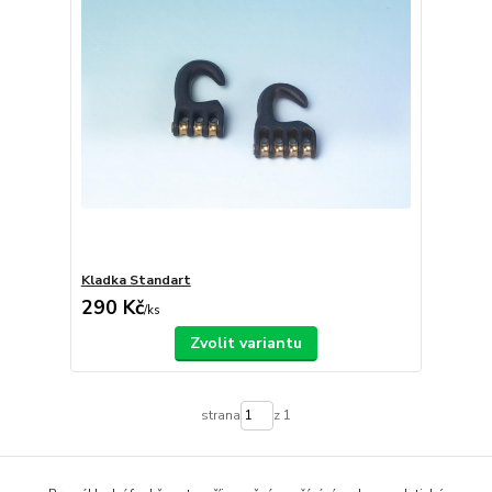
Kladka Standart
290 Kč
/
ks
Zvolit variantu
strana
z 1