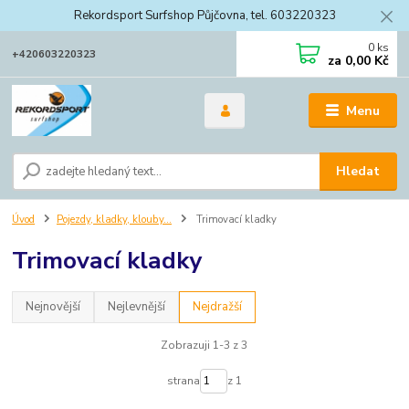
Rekordsport Surfshop Půjčovna, tel. 603220323
0
ks
+420603220323
za
0,00 Kč
Menu
Hledat
Úvod
Pojezdy, kladky, klouby...
Trimovací kladky
Trimovací kladky
Nejnovější
Nejlevnější
Nejdražší
Zobrazuji 1-3 z 3
strana
z 1