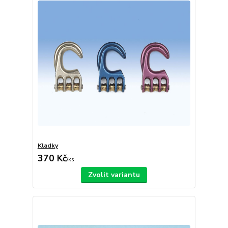
Kladky
370 Kč
/
ks
Zvolit variantu