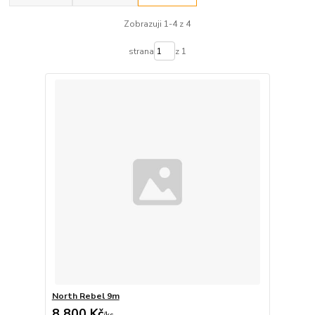
Zobrazuji 1-4 z 4
strana
z 1
North Rebel 9m
8 800 Kč