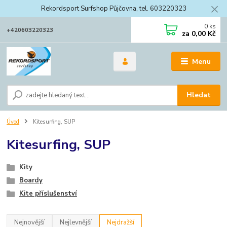
Rekordsport Surfshop Půjčovna, tel. 603220323
0
ks
+420603220323
za
0,00 Kč
Menu
Hledat
Úvod
Kitesurfing, SUP
Kitesurfing, SUP
Kity
Boardy
Kite příslušenství
Nejnovější
Nejlevnější
Nejdražší