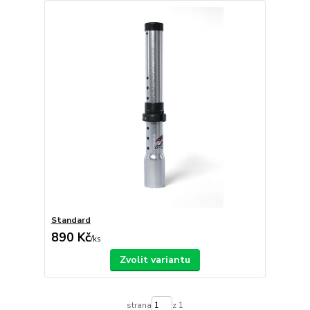
Standard
890 Kč
/
ks
Zvolit variantu
strana
z 1