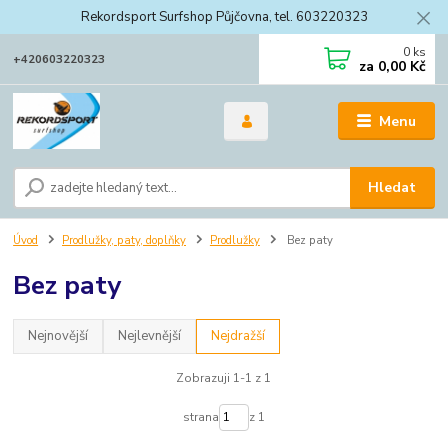
Rekordsport Surfshop Půjčovna, tel. 603220323
0
ks
+420603220323
za
0,00 Kč
Menu
Hledat
Úvod
Prodlužky, paty, doplňky
Prodlužky
Bez paty
Bez paty
Nejnovější
Nejlevnější
Nejdražší
Zobrazuji 1-1 z 1
strana
z 1