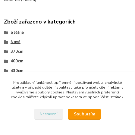
Zboží zařazeno v kategoriích
Stěžně
Nové
370cm
400cm
430cm
Pro základní funkčnost, zpříjemnění používání webu, analytické
účely a v případě udělení souhlasu také pro účely cílení reklamy
využíváme soubory cookies. Nastavení vlastních preferencí
cookies můžete kdykoli upravit odkazem ve spodní části stránek.
Upravit sběr cookies.
Souhlasím
Nastavení
Vytvořeno na
Eshop-rychle.cz