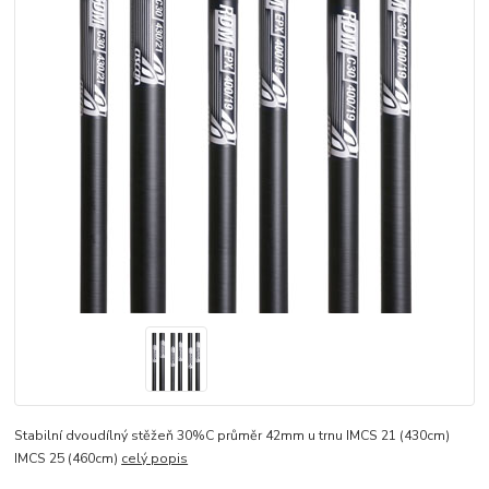
Stabilní dvoudílný stěžeň 30%C průměr 42mm u trnu IMCS 21 (430cm)
IMCS 25 (460cm)
celý popis