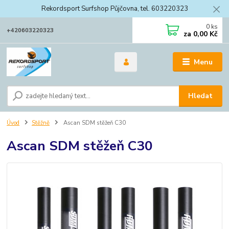
Rekordsport Surfshop Půjčovna, tel. 603220323
0
ks
+420603220323
za
0,00 Kč
Menu
Hledat
Úvod
Stěžně
Ascan SDM stěžeň C30
Ascan SDM stěžeň C30