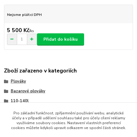
Nejsme plátci DPH
5 500 Kč
/
ks
Přidat do košíku
Zboží zařazeno v kategoriích
Plováky
Bazarové plováky
110-140l
Pro základní funkčnost, zpříjemnění používání webu, analytické
účely a v případě udělení souhlasu také pro účely cílení reklamy
využíváme soubory cookies. Nastavení vlastních preferencí
cookies můžete kdykoli upravit odkazem ve spodní části stránek.
Upravit sběr cookies.