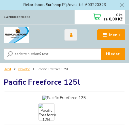
Rekordsport Surfshop Půjčovna, tel. 603220323
0
ks
+420603220323
za
0,00 Kč
Menu
Hledat
Úvod
Plováky
Pacific Freeforce 125l
Pacific Freeforce 125l