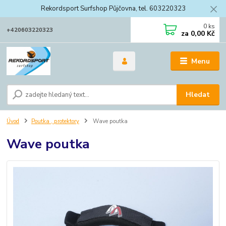
Rekordsport Surfshop Půjčovna, tel. 603220323
0
ks
+420603220323
za
0,00 Kč
Menu
Hledat
Úvod
Poutka , protektory
Wave poutka
Wave poutka