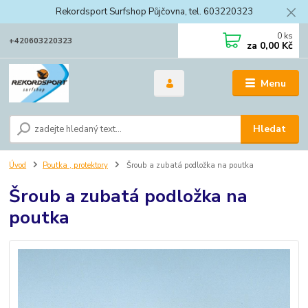
Rekordsport Surfshop Půjčovna, tel. 603220323
0
ks
+420603220323
za
0,00 Kč
Menu
Hledat
Úvod
Poutka , protektory
Šroub a zubatá podložka na poutka
Šroub a zubatá podložka na
poutka