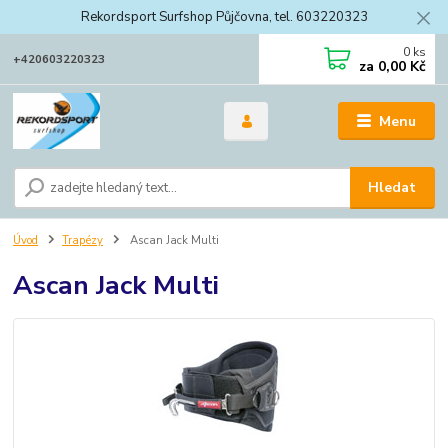
Rekordsport Surfshop Půjčovna, tel. 603220323
0
ks
+420603220323
za
0,00 Kč
Menu
Hledat
Úvod
Trapézy
Ascan Jack Multi
Ascan Jack Multi