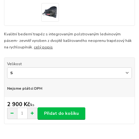
Kvalitní bederní trapéz s integrovaným polstrovaným ledvinovým
pásem- zevnitř vyroben z dvojitě kašírovaného neoprenu trapézový hák
na rychloupínák.
celý popis
Velikost
Nejsme plátci DPH
2 900 Kč
/
ks
Přidat do košíku