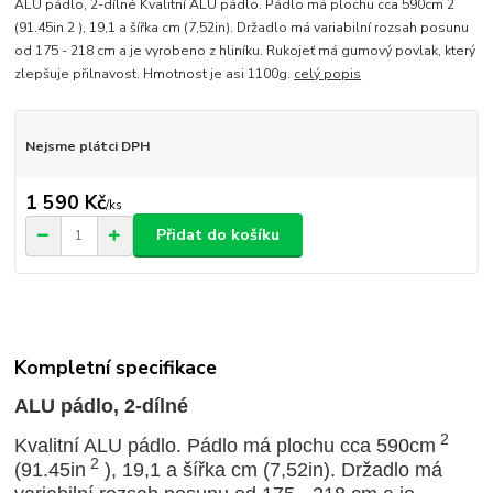
ALU pádlo, 2-dílné Kvalitní ALU pádlo. Pádlo má plochu cca 590cm 2
(91.45in 2 ), 19,1 a šířka cm (7,52in). Držadlo má variabilní rozsah posunu
od 175 - 218 cm a je vyrobeno z hliníku. Rukojeť má gumový povlak, který
zlepšuje přilnavost. Hmotnost je asi 1100g.
celý popis
Nejsme plátci DPH
1 590 Kč
/
ks
Přidat do košíku
Kompletní specifikace
ALU pádlo, 2-dílné
2
Kvalitní ALU pádlo. Pádlo
má plochu cca 590
cm
2
(91.45in
), 19,1 a šířka
cm (7,52
in). Držadlo
má