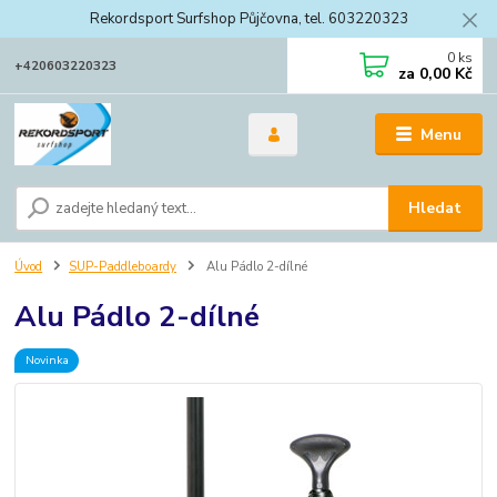
Rekordsport Surfshop Půjčovna, tel. 603220323
0
ks
+420603220323
za
0,00 Kč
Menu
Hledat
Úvod
SUP-Paddleboardy
Alu Pádlo 2-dílné
Alu Pádlo 2-dílné
Novinka