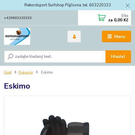
Rekordsport Surfshop Půjčovna, tel. 603220323
0
ks
+420603220323
za
0,00 Kč
Menu
Hledat
Úvod
Rukavice
Eskimo
Eskimo