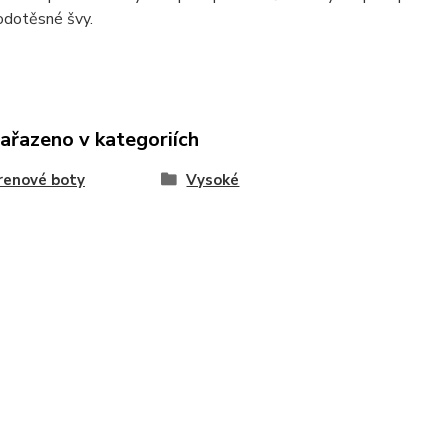
odotěsné švy.
zařazeno v kategoriích
renové boty
Vysoké