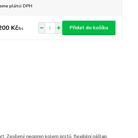
sme plátci DPH
200 Kč
Přidat do košíku
/
ks
 Zesílený neopren kolem prstů, flexibilní nášlap,