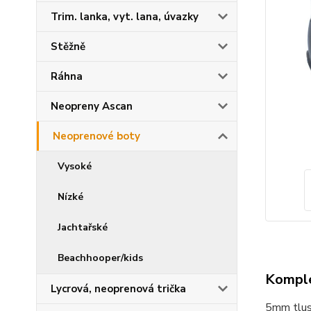
Trim. lanka, vyt. lana, úvazky
Stěžně
Ráhna
Neopreny Ascan
Neoprenové boty
Vysoké
Nízké
Jachtařské
Beachhooper/kids
Komple
Lycrová, neoprenová trička
5mm tlust