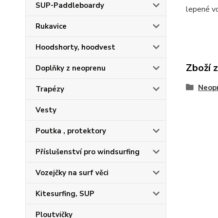
SUP-Paddleboardy
lepené v
Rukavice
Hoodshorty, hoodvest
Zboží 
Doplňky z neoprenu
Neop
Trapézy
Vesty
Poutka , protektory
Příslušenství pro windsurfing
Vozejčky na surf věci
Kitesurfing, SUP
Ploutvičky