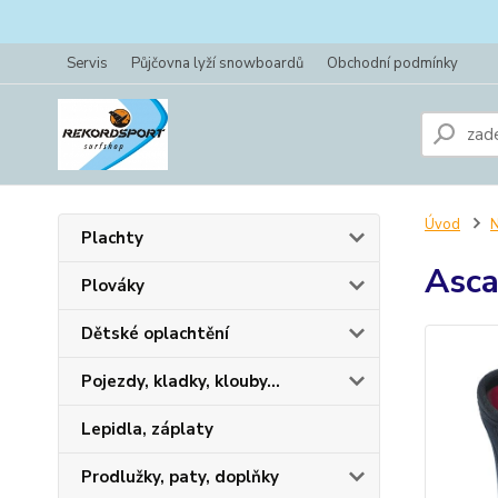
Servis
Půjčovna lyží snowboardů
Obchodní podmínky
Úvod
N
Plachty
Asc
Plováky
Dětské oplachtění
Pojezdy, kladky, klouby...
Lepidla, záplaty
Prodlužky, paty, doplňky