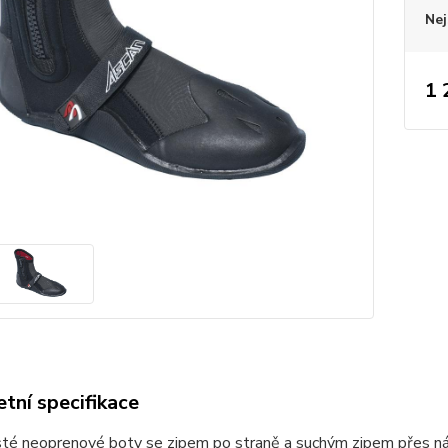
Nej
1 
tní specifikace
é neoprenové boty se zipem po straně a suchým zipem přes nárt.