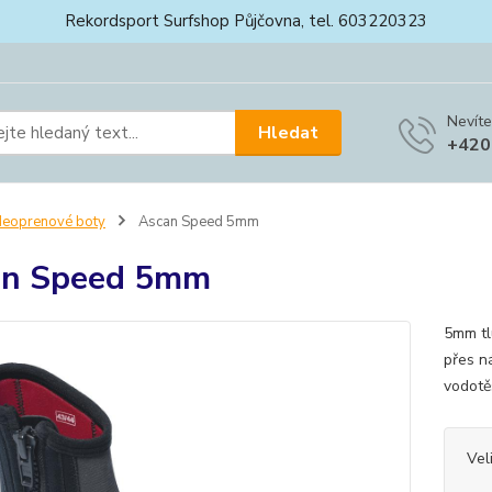
Rekordsport Surfshop Půjčovna, tel. 603220323
Nevíte
Hledat
+420
eoprenové boty
Ascan Speed 5mm
an Speed 5mm
5mm tl
přes ná
vodotě
Vel