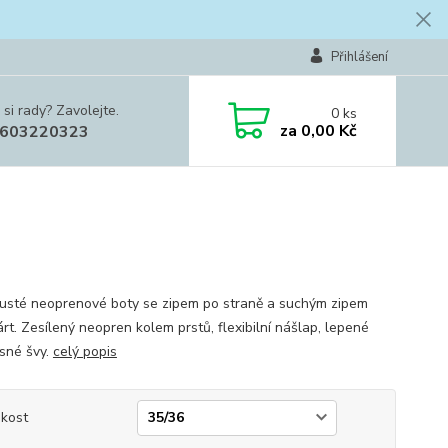
Přihlášení
 si rady? Zavolejte.
0
ks
za
0,00 Kč
603220323
usté neoprenové boty se zipem po straně a suchým zipem
rt. Zesílený neopren kolem prstů, flexibilní nášlap, lepené
sné švy.
celý popis
ikost