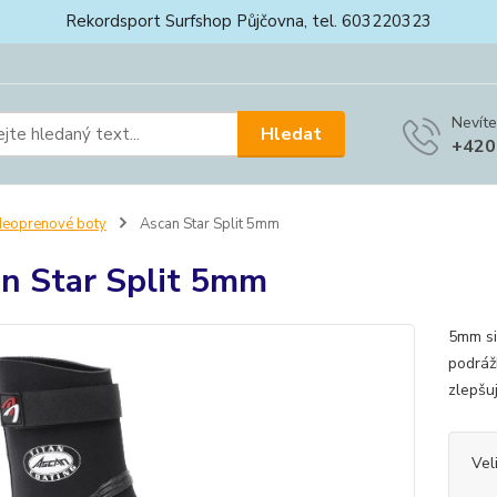
Rekordsport Surfshop Půjčovna, tel. 603220323
Nevíte
Hledat
+420
eoprenové boty
Ascan Star Split 5mm
n Star Split 5mm
5mm si
podráž
zlepšu
Vel