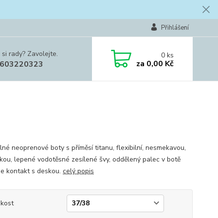
Přihlášení
 si rady? Zavolejte.
0
ks
za
0,00 Kč
603220323
lné neoprenové boty s příměsí titanu, flexibilní, nesmekavou,
kou, lepené vodotěsné zesílené švy, oddělený palec v botě
je kontakt s deskou.
celý popis
ikost