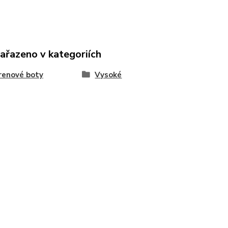
zařazeno v kategoriích
renové boty
Vysoké