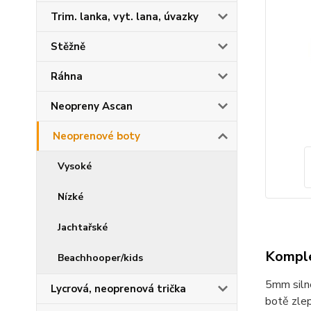
Trim. lanka, vyt. lana, úvazky
Stěžně
Ráhna
Neopreny Ascan
Neoprenové boty
Vysoké
Nízké
Jachtařské
Komple
Beachhooper/kids
5mm silné
Lycrová, neoprenová trička
botě zlep