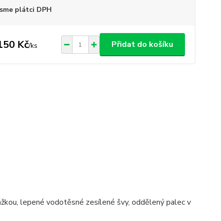
sme plátci DPH
150 Kč
Přidat do košíku
/
ks
rážkou, lepené vodotěsné zesílené švy, oddělený palec v