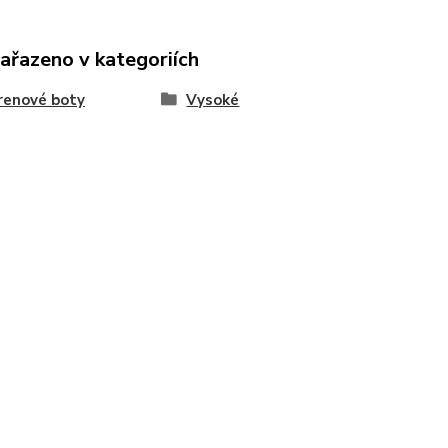
zařazeno v kategoriích
renové boty
Vysoké