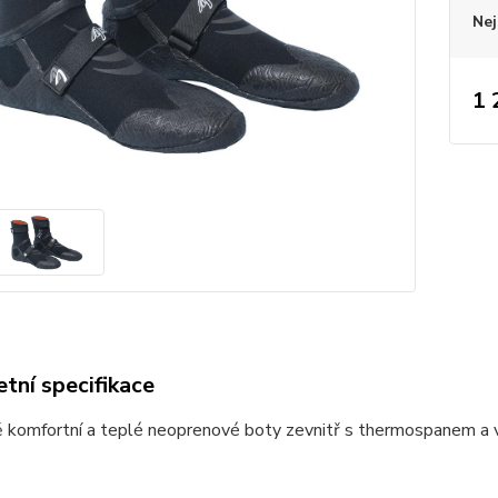
Nej
1 
tní specifikace
komfortní a teplé neoprenové boty zevnitř s thermospanem a ve