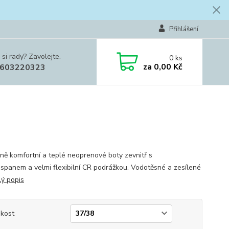
Přihlášení
 si rady? Zavolejte.
0
ks
za
0,00 Kč
603220323
ně komfortní a teplé neoprenové boty zevnitř s
spanem a velmi flexibilní CR podrážkou. Vodotěsné a zesílené
lý popis
ikost