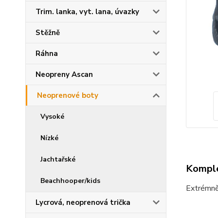
Trim. lanka, vyt. lana, úvazky
Stěžně
Ráhna
Neopreny Ascan
Neoprenové boty
Vysoké
Nízké
Jachtařské
Komple
Beachhooper/kids
Extrémně 
Lycrová, neoprenová trička