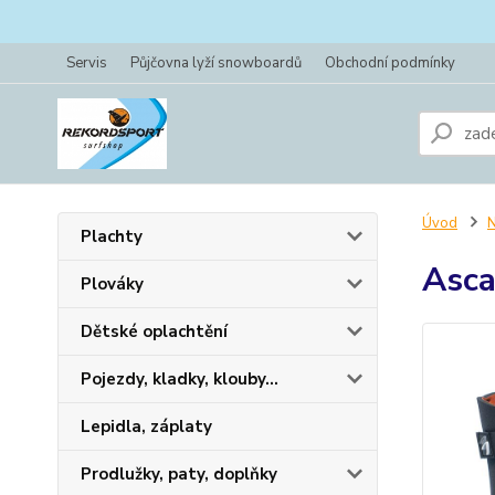
Servis
Půjčovna lyží snowboardů
Obchodní podmínky
Úvod
N
Plachty
Asc
Plováky
Dětské oplachtění
Pojezdy, kladky, klouby...
Lepidla, záplaty
Prodlužky, paty, doplňky