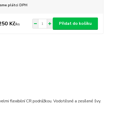
sme plátci DPH
250 Kč
Přidat do košíku
/
ks
lmi flexibilní CR podrážkou. Vodotěsné a zesílené švy.