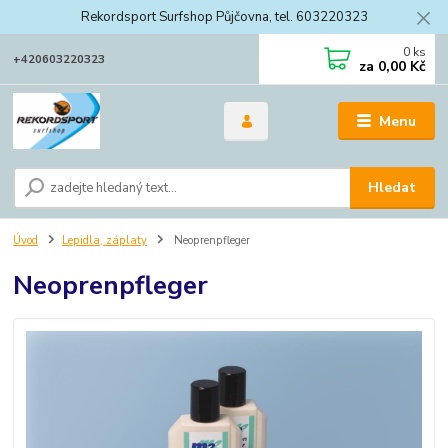
Rekordsport Surfshop Půjčovna, tel. 603220323
0
ks
+420603220323
za
0,00 Kč
Menu
Hledat
Úvod
Lepidla, záplaty
Neoprenpfleger
Neoprenpfleger