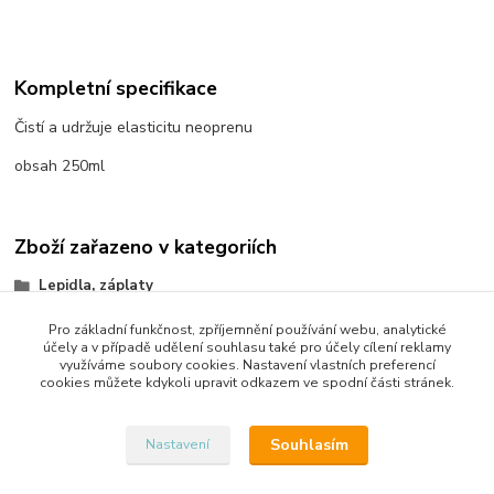
Kompletní specifikace
Čistí a udržuje elasticitu neoprenu
obsah 250ml
Zboží zařazeno v kategoriích
Lepidla, záplaty
Pro základní funkčnost, zpříjemnění používání webu, analytické
účely a v případě udělení souhlasu také pro účely cílení reklamy
využíváme soubory cookies. Nastavení vlastních preferencí
cookies můžete kdykoli upravit odkazem ve spodní části stránek.
Upravit sběr cookies.
Souhlasím
Nastavení
Vytvořeno na
Eshop-rychle.cz