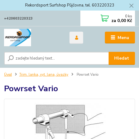
Rekordsport Surfshop Půjčovna, tel. 603220323
0
ks
+420603220323
za
0,00 Kč
Menu
Hledat
Úvod
Trim. lanka, vyt. lana, úvazky
Powrset Vario
Powrset Vario