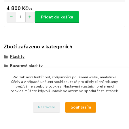
4 800 Kč
/
ks
Přidat do košíku
Zboží zařazeno v kategoriích
Plachty
Bazarové plachty
Pro základní funkčnost, zpříjemnění používání webu, analytické
účely a v případě udělení souhlasu také pro účely cílení reklamy
využíváme soubory cookies. Nastavení vlastních preferencí
cookies můžete kdykoli upravit odkazem ve spodní části stránek.
Upravit sběr cookies.
Souhlasím
Nastavení
Vytvořeno na
Eshop-rychle.cz
AW-990246754