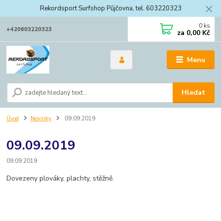
Rekordsport Surfshop Půjčovna, tel. 603220323
0
ks
+420603220323
za
0,00 Kč
Menu
Hledat
Úvod
Novinky
09.09.2019
09.09.2019
09.09.2019
Dovezeny plováky, plachty, stěžně.