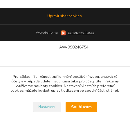
Upravit sběr cookies.
Vytvořeno na
Eshop-rychle.cz
AW-990246754
Pro základní funkčnost, zpříjemnění používání webu, analytické
účely a v případě udělení souhlasu také pro účely cílení reklamy
využíváme soubory cookies. Nastavení vlastních preferencí
cookies můžete kdykoli upravit odkazem ve spodní části stránek.
Souhlasím
Nastavení