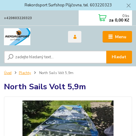
Rekordsport Surfshop Půjčovna, tel. 603220323
0
ks
+420603220323
za
0,00 Kč
Menu
Hledat
Úvod
Plachty
North Sails Volt 5,9m
North Sails Volt 5,9m