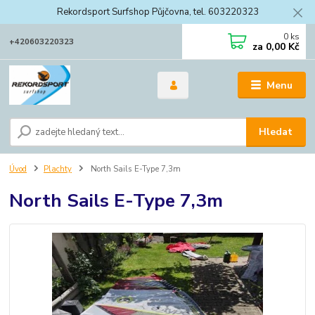
Rekordsport Surfshop Půjčovna, tel. 603220323
0
ks
+420603220323
za
0,00 Kč
Menu
Hledat
Úvod
Plachty
North Sails E-Type 7,3m
North Sails E-Type 7,3m