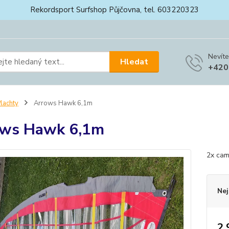
Rekordsport Surfshop Půjčovna, tel. 603220323
Nevíte
Hledat
+420
lachty
Arrows Hawk 6,1m
ows Hawk 6,1m
2x ca
Nej
2 