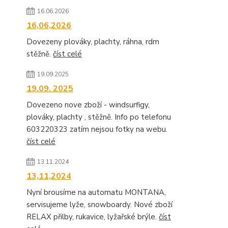
16.06.2026
16,06,2026
Dovezeny plováky, plachty, ráhna, rdm
stěžně.
číst celé
19.09.2025
19.09. 2025
Dovezeno nove zboží - windsurfigy,
plováky, plachty , stěžně. Info po telefonu
603220323 zatím nejsou fotky na webu.
číst celé
13.11.2024
13,11,2024
Nyní brousíme na automatu MONTANA,
servisujeme lyže, snowboardy. Nové zboží
RELAX přilby, rukavice, lyžařské brýle.
číst