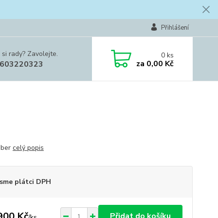
Přihlášení
 si rady? Zavolejte.
0
ks
za
0,00 Kč
603220323
mber
celý popis
sme plátci DPH
900 Kč
Přidat do košíku
/
ks