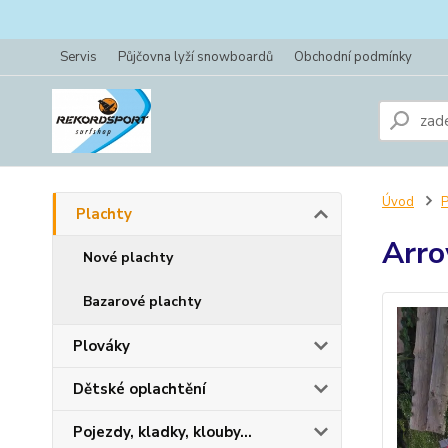
Servis
Půjčovna lyží snowboardů
Obchodní podmínky
Úvod
P
Plachty
Arr
Nové plachty
Bazarové plachty
Plováky
Dětské oplachtění
Pojezdy, kladky, klouby...