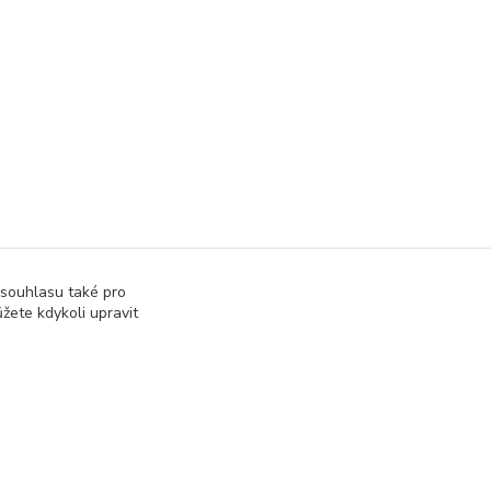
 souhlasu také pro
žete kdykoli upravit
Vytvořeno na
Eshop-rychle.cz