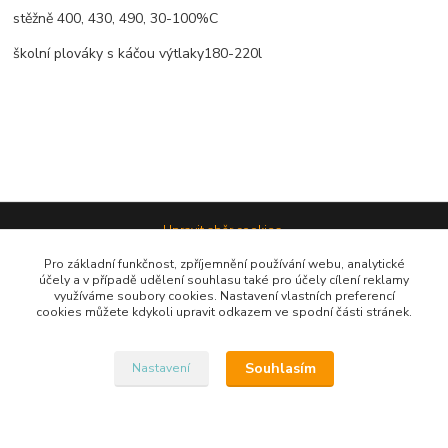
stěžně 400, 430, 490, 30-100%C
školní plováky s káčou výtlaky180-220l
Upravit sběr cookies.
Pro základní funkčnost, zpříjemnění používání webu, analytické
účely a v případě udělení souhlasu také pro účely cílení reklamy
Vytvořeno na
Eshop-rychle.cz
využíváme soubory cookies. Nastavení vlastních preferencí
cookies můžete kdykoli upravit odkazem ve spodní části stránek.
AW-990246754
Souhlasím
Nastavení