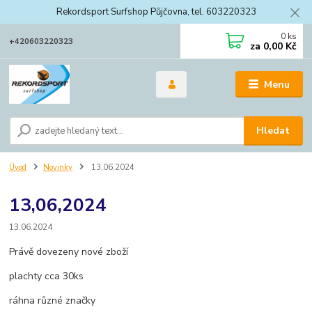
Rekordsport Surfshop Půjčovna, tel. 603220323
0
ks
+420603220323
za
0,00 Kč
Menu
Hledat
Úvod
Novinky
13,06,2024
13,06,2024
13.06.2024
Právě dovezeny nové zboží
plachty cca 30ks
ráhna různé značky